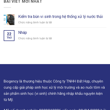
BÀI VIẾT MỚI NHẤT
Kiểm tra bùn vi sinh trong hệ thống xử lý nước thải
Chức năng bình luận bị tắt
ở
Kiểm
tra
Nháp
22
bùn
Th3
Chức năng bình luận bị tắt
ở
vi
Nháp
sinh
trong
hệ
thống
xử
lý
nước
thải
Biogency là thương hiệu thuộc Công ty TNHH Đất Hợp, chuyên
cung cấp giải pháp sinh học xử lý môi trường và ao nuôi tôm và
sản phẩm sinh học (vi sinh) chính hãng nhập khẩu nguyên kiện
từ Mỹ.