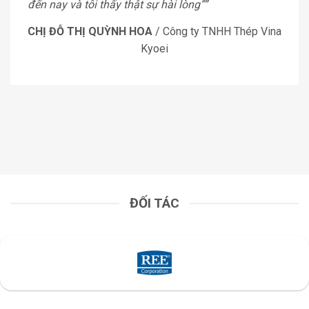
đến nay và tôi thấy thật sự hài lòng””
CHỊ ĐỖ THỊ QUỲNH HOA
/
Công ty TNHH Thép Vina
Kyoei
ĐỐI TÁC